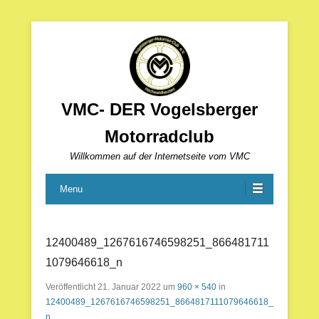
VMC- DER Vogelsberger
Motorradclub
Willkommen auf der Internetseite vom VMC
Menu
12400489_1267616746598251_866481711
1079646618_n
Veröffentlicht
21. Januar 2022
um
960 × 540
in
12400489_1267616746598251_8664817111079646618_
n